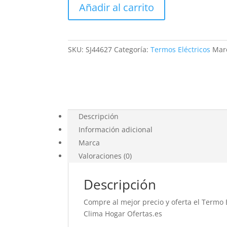
Añadir al carrito
VERTICAL
BAXI
cantidad
SKU:
SJ44627
Categoría:
Termos Eléctricos
Mar
Descripción
Información adicional
Marca
Valoraciones (0)
Descripción
Compre al mejor precio y oferta el Termo E
Clima Hogar Ofertas.es