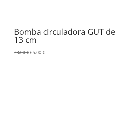
Bomba circuladora GUT de
13 cm
El
El
78.00
€
65.00
€
precio
precio
original
actual
era:
es:
78.00 €.
65.00 €.